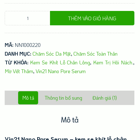
Se
THÊM VÀO GIỎ HÀNG
khít
lỗ
chân
MÃ:
NN1000220
lông
DANH MỤC:
Chăm Sóc Da Mặt
,
Chăm Sóc Toàn Thân
-
TỪ KHÓA:
Kem Se Khít Lỗ Chân Lông
,
Kem Trị Hôi Nách.
,
Vin21
Mờ Vết Thâm
,
Vin21 Nano Pore Serum
Nano
Pore
Serum
Mô tả
Thông tin bổ sung
Đánh giá (1)
số
lượng
Mô tả
Vin21 Nano Pore Serum – kem se khít lỗ chân