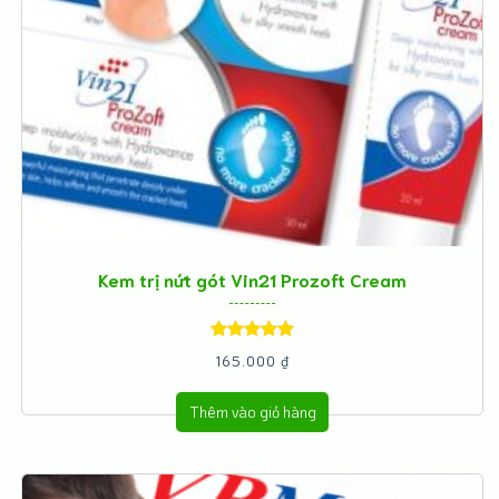
Kem trị nứt gót Vin21 Prozoft Cream
Được xếp
165.000
₫
hạng
5.00
5
Thêm vào giỏ hàng
sao