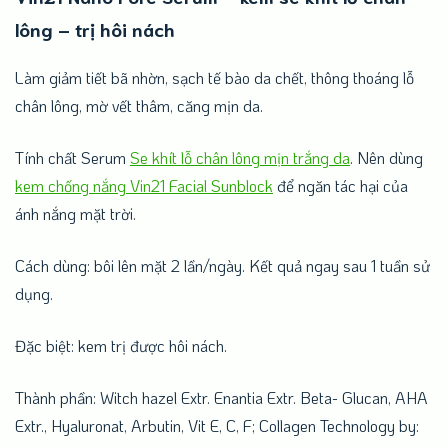
lông – trị hôi nách
Làm giảm tiết bã nhờn, sạch tế bào da chết, thông thoáng lỗ
chân lông, mờ vết thâm, căng mịn da.
Tính chất Serum
Se khít lỗ chân lông mịn trắng da
. Nên dùng
kem chống nắng Vin21 Facial Sunblock
để ngăn tác hại của
ánh nắng mặt trời.
Cách dùng: bôi lên mặt 2 lần/ngày. Kết quả ngay sau 1 tuần sử
dụng.
Đặc biệt: kem trị được hôi nách.
Thành phần: Witch hazel Extr. Enantia Extr. Beta- Glucan, AHA
Extr., Hyaluronat, Arbutin, Vit E, C, F; Collagen Technology by: