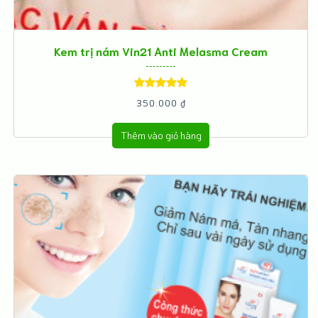
Kem trị nám Vin21 Anti Melasma Cream
Được xếp
350.000
₫
hạng
5.00
5
Thêm vào giỏ hàng
sao