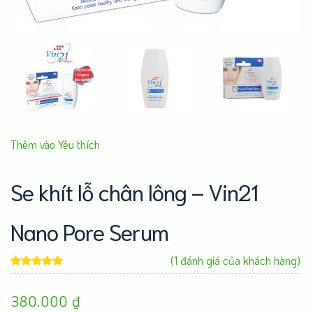
Thêm vào Yêu thích
Se khít lỗ chân lông – Vin21
Nano Pore Serum
(
1
đánh giá của khách hàng)
5.00
1
trên 5
380.000
₫
dựa trên