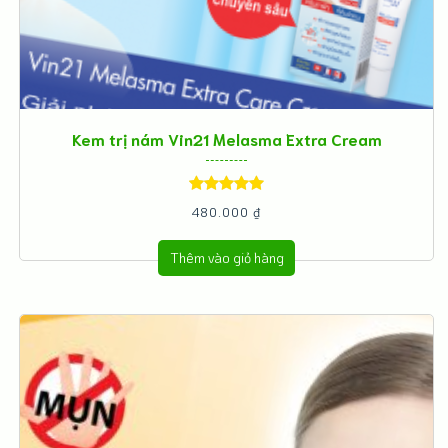
Kem trị nám Vin21 Melasma Extra Cream
Được xếp
480.000
₫
hạng
5.00
5
Thêm vào giỏ hàng
sao