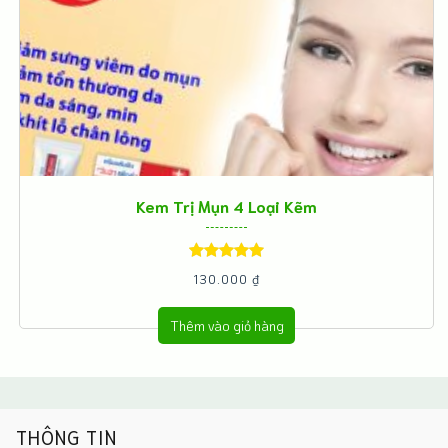
Kem Trị Mụn 4 Loại Kẽm
Được xếp
130.000
₫
hạng
5.00
5
Thêm vào giỏ hàng
sao
THÔNG TIN