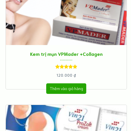
Kem trị mụn VPMader +Collagen
Được xếp
120.000
₫
hạng
5.00
5
Thêm vào giỏ hàng
sao