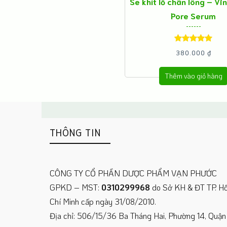
Se khít lỗ chân lông – Vi
Pore Serum
Được xếp
380.000
₫
hạng
5.00
5
Thêm vào giỏ hàng
sao
THÔNG TIN
CÔNG TY CỔ PHẦN DƯỢC PHẨM VẠN PHƯỚC
GPKD – MST:
0310299968
do Sở KH & ĐT TP. H
Chí Minh cấp ngày 31/08/2010.
Địa chỉ: 506/15/36 Ba Tháng Hai, Phường 14, Quận