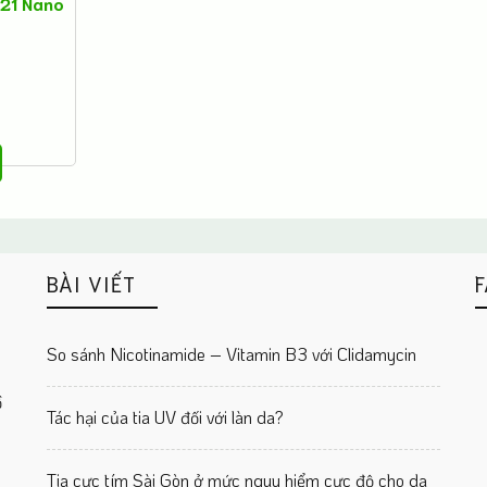
n21 Nano
BÀI VIẾT
F
So sánh Nicotinamide – Vitamin B3 với Clidamycin
ồ
Tác hại của tia UV đối với làn da?
Tia cực tím Sài Gòn ở mức nguy hiểm cực độ cho da