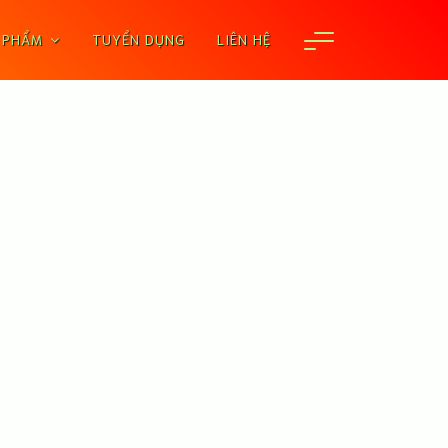
 PHẨM
TUYỂN DỤNG
LIÊN HỆ