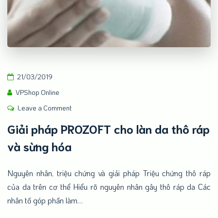
21/03/2019
VPShop Online
on
Leave a Comment
Giải
Giải pháp PROZOFT cho làn da thô ráp
pháp
và sừng hóa
PROZOFT
cho
làn
Nguyên nhân, triệu chứng và giải pháp Triệu chứng thô ráp
da
của da trên cơ thể Hiểu rõ nguyên nhân gây thô ráp da Các
thô
nhân tố góp phần làm…
ráp
và