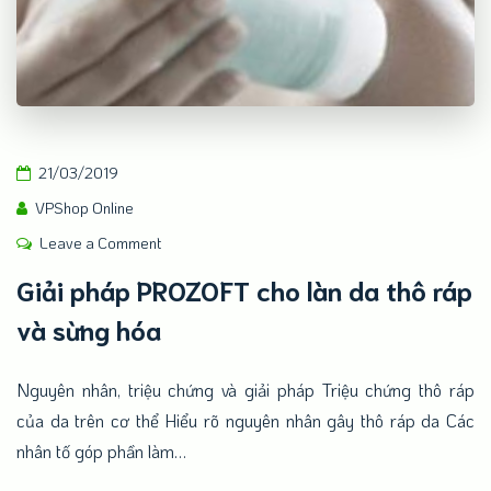
21/03/2019
VPShop Online
on
Leave a Comment
Giải
Giải pháp PROZOFT cho làn da thô ráp
pháp
và sừng hóa
PROZOFT
cho
làn
Nguyên nhân, triệu chứng và giải pháp Triệu chứng thô ráp
da
của da trên cơ thể Hiểu rõ nguyên nhân gây thô ráp da Các
thô
nhân tố góp phần làm…
ráp
và