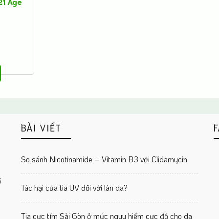
21 Age
BÀI VIẾT
F
So sánh Nicotinamide – Vitamin B3 với Clidamycin
ồ
Tác hại của tia UV đối với làn da?
Tia cực tím Sài Gòn ở mức nguy hiểm cực độ cho da