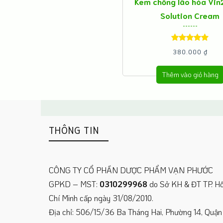
Kem chống lão hóa Vin
Solution Cream
Được xếp
380.000
₫
hạng
5.00
5
Thêm vào giỏ hàng
sao
THÔNG TIN
CÔNG TY CỔ PHẦN DƯỢC PHẨM VẠN PHƯỚC
GPKD – MST:
0310299968
do Sở KH & ĐT TP. H
Chí Minh cấp ngày 31/08/2010.
Địa chỉ: 506/15/36 Ba Tháng Hai, Phường 14, Quận