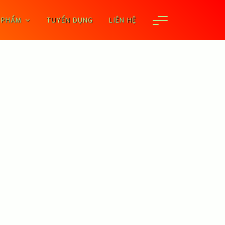
 PHẨM
TUYỂN DỤNG
LIÊN HỆ