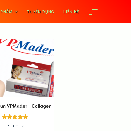
 PHẨM
TUYỂN DỤNG
LIÊN HỆ
Mụn VPMader +Collagen
Được xếp
120.000
₫
hạng
5.00
5