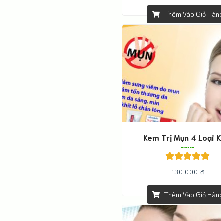
sao
Thêm Vào Giỏ Hàn
Kem Trị Mụn 4 Loại 
Được xếp
130.000
₫
hạng
5.00
5
sao
Thêm Vào Giỏ Hàn