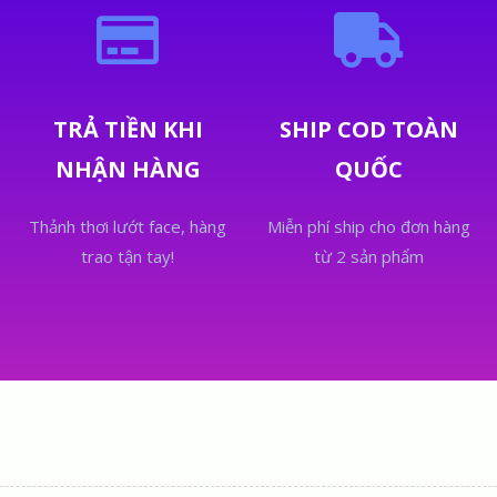
TRẢ TIỀN KHI
SHIP COD TOÀN
NHẬN HÀNG
QUỐC
Thảnh thơi lướt face, hàng
Miễn phí ship cho đơn hàng
trao tận tay!
từ 2 sản phẩm