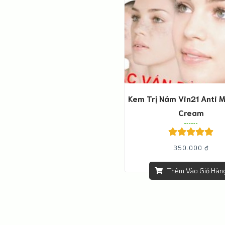
Kem Trị Nám Vin21 Anti 
Cream
Được xếp
350.000
₫
hạng
5.00
5
sao
Thêm Vào Giỏ Hàn