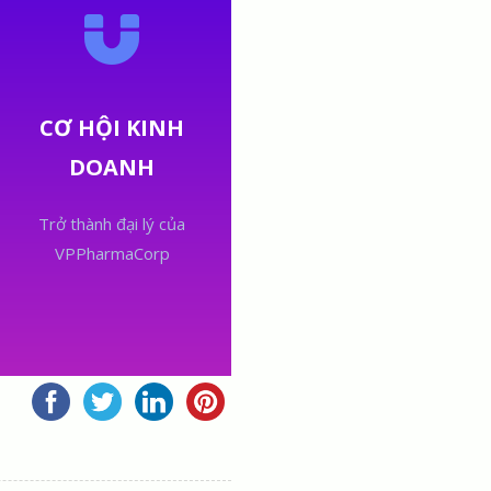
CƠ HỘI KINH
DOANH
Trở thành đại lý của
VPPharmaCorp