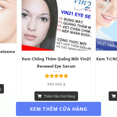
Melasma
Kem Chống Thâm Quầng Mắt Vin21
Kem Trị N
Renewal Eye Serum
Được xếp
380.000
₫
hạng
5.00
5
g
sao
Thêm Vào Giỏ Hàng
XEM THÊM CỬA HÀNG