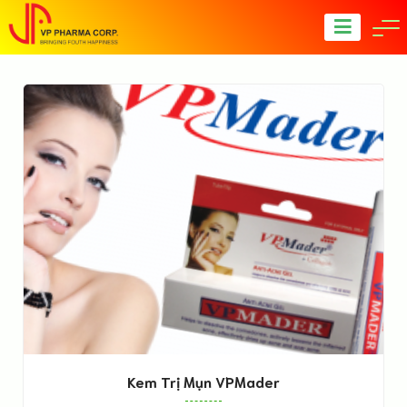
Công ty CP Dược Phẩm Vạn
Phước
Kem Trị Mụn VPMader