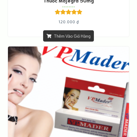
Thuốc Majegra 50mg
Được xếp
120.000
₫
hạng
5.00
5
sao
Thêm Vào Giỏ Hàng