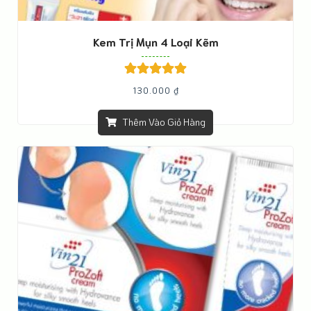
Kem Trị Mụn 4 Loại Kẽm
Được xếp
130.000
₫
hạng
5.00
5
sao
Thêm Vào Giỏ Hàng