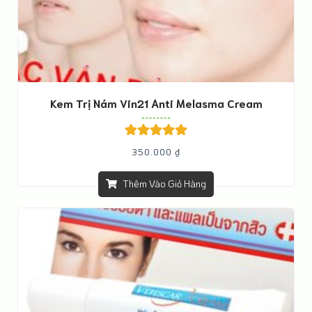
Kem Trị Nám Vin21 Anti Melasma Cream
Được xếp
350.000
₫
hạng
5.00
5
sao
Thêm Vào Giỏ Hàng