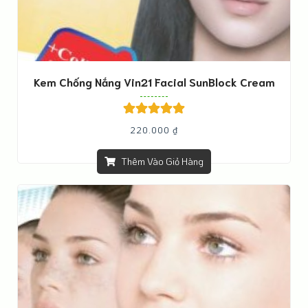
Kem Chống Nắng Vin21 Facial SunBlock Cream
Được xếp
220.000
₫
hạng
5.00
5
sao
Thêm Vào Giỏ Hàng