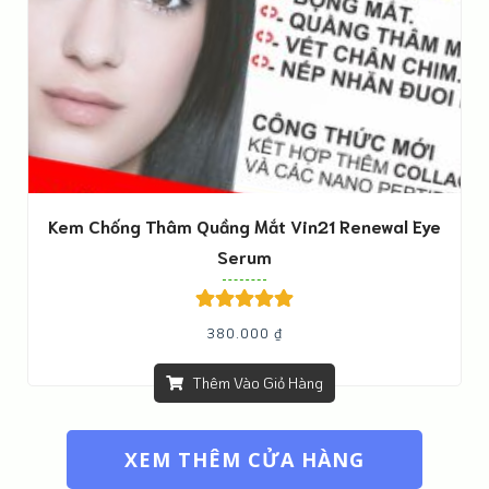
Kem Chống Thâm Quầng Mắt Vin21 Renewal Eye
Serum
Được xếp
380.000
₫
hạng
5.00
5
sao
Thêm Vào Giỏ Hàng
XEM THÊM CỬA HÀNG