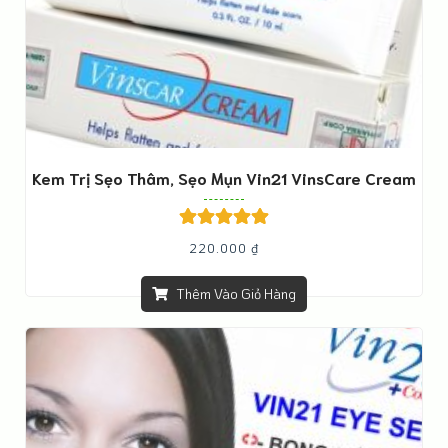
Kem Trị Sẹo Thâm, Sẹo Mụn Vin21 VinsCare Cream
Được xếp
220.000
₫
hạng
5.00
5
sao
Thêm Vào Giỏ Hàng