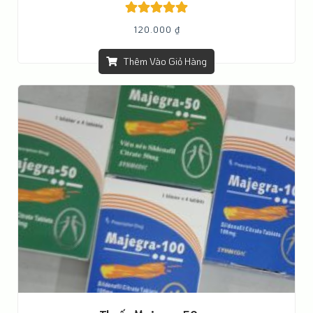
Được xếp
120.000
₫
hạng
5.00
5
sao
Thêm Vào Giỏ Hàng