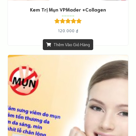
Kem Trị Mụn VPMader +Collagen
Được xếp
120.000
₫
hạng
5.00
5
sao
Thêm Vào Giỏ Hàng